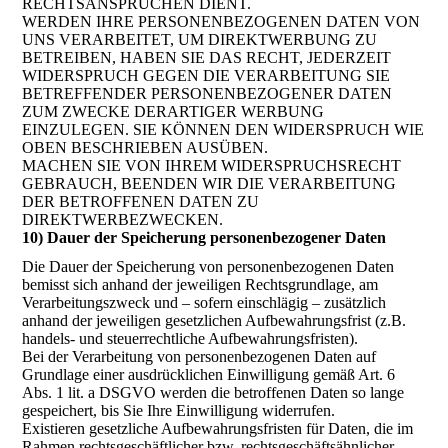
RECHTSANSPRÜCHEN DIENT.
WERDEN IHRE PERSONENBEZOGENEN DATEN VON
UNS VERARBEITET, UM DIREKTWERBUNG ZU
BETREIBEN, HABEN SIE DAS RECHT, JEDERZEIT
WIDERSPRUCH GEGEN DIE VERARBEITUNG SIE
BETREFFENDER PERSONENBEZOGENER DATEN
ZUM ZWECKE DERARTIGER WERBUNG
EINZULEGEN. SIE KÖNNEN DEN WIDERSPRUCH WIE
OBEN BESCHRIEBEN AUSÜBEN.
MACHEN SIE VON IHREM WIDERSPRUCHSRECHT
GEBRAUCH, BEENDEN WIR DIE VERARBEITUNG
DER BETROFFENEN DATEN ZU
DIREKTWERBEZWECKEN.
10) Dauer der Speicherung personenbezogener Daten
Die Dauer der Speicherung von personenbezogenen Daten
bemisst sich anhand der jeweiligen Rechtsgrundlage, am
Verarbeitungszweck und – sofern einschlägig – zusätzlich
anhand der jeweiligen gesetzlichen Aufbewahrungsfrist (z.B.
handels- und steuerrechtliche Aufbewahrungsfristen).
Bei der Verarbeitung von personenbezogenen Daten auf
Grundlage einer ausdrücklichen Einwilligung gemäß Art. 6
Abs. 1 lit. a DSGVO werden die betroffenen Daten so lange
gespeichert, bis Sie Ihre Einwilligung widerrufen.
Existieren gesetzliche Aufbewahrungsfristen für Daten, die im
Rahmen rechtsgeschäftlicher bzw. rechtsgeschäftsähnlicher