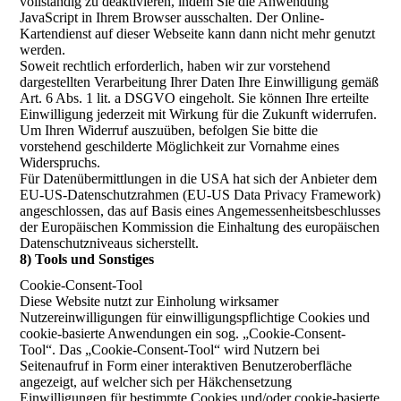
vollständig zu deaktivieren, indem Sie die Anwendung
JavaScript in Ihrem Browser ausschalten. Der Online-
Kartendienst auf dieser Webseite kann dann nicht mehr genutzt
werden.
Soweit rechtlich erforderlich, haben wir zur vorstehend
dargestellten Verarbeitung Ihrer Daten Ihre Einwilligung gemäß
Art. 6 Abs. 1 lit. a DSGVO eingeholt. Sie können Ihre erteilte
Einwilligung jederzeit mit Wirkung für die Zukunft widerrufen.
Um Ihren Widerruf auszuüben, befolgen Sie bitte die
vorstehend geschilderte Möglichkeit zur Vornahme eines
Widerspruchs.
Für Datenübermittlungen in die USA hat sich der Anbieter dem
EU-US-Datenschutzrahmen (EU-US Data Privacy Framework)
angeschlossen, das auf Basis eines Angemessenheitsbeschlusses
der Europäischen Kommission die Einhaltung des europäischen
Datenschutzniveaus sicherstellt.
8) Tools und Sonstiges
Cookie-Consent-Tool
Diese Website nutzt zur Einholung wirksamer
Nutzereinwilligungen für einwilligungspflichtige Cookies und
cookie-basierte Anwendungen ein sog. „Cookie-Consent-
Tool“. Das „Cookie-Consent-Tool“ wird Nutzern bei
Seitenaufruf in Form einer interaktiven Benutzeroberfläche
angezeigt, auf welcher sich per Häkchensetzung
Einwilligungen für bestimmte Cookies und/oder cookie-basierte