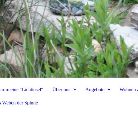
rum eine "Lichtinsel"
Über uns
Angebote
Wohnen a
 Weben der Spinne