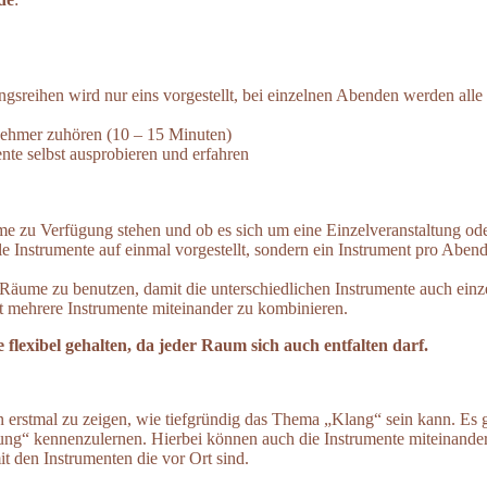
ngsreihen wird nur eins vorgestellt, bei einzelnen Abenden werden alle 
lnehmer zuhören (10 – 15 Minuten)
te selbst ausprobieren und erfahren
me zu Verfügung stehen und ob es sich um eine Einzelveranstaltung oder
le Instrumente auf einmal vorgestellt, sondern ein Instrument pro Abend
 Räume zu benutzen, damit die unterschiedlichen Instrumente auch ei
t mehrere Instrumente miteinander zu kombinieren.
flexibel gehalten, da jeder Raum sich auch entfalten darf.
erstmal zu zeigen, wie tiefgründig das Thema „Klang“ sein kann. Es g
ung“ kennenzulernen. Hierbei können auch die Instrumente miteinande
 den Instrumenten die vor Ort sind.